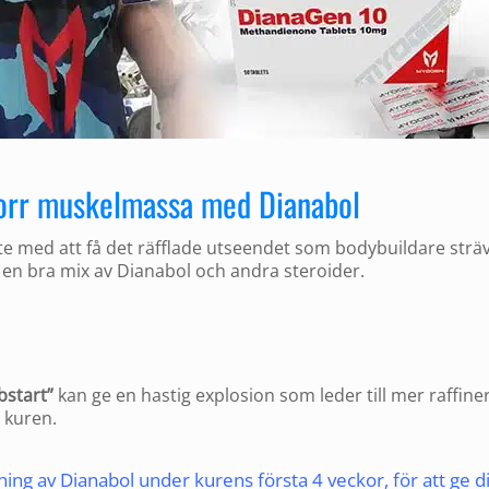
torr muskelmassa med Dianabol
nte med att få det räfflade utseendet som bodybuildare strä
en bra mix av Dianabol och andra steroider.
bstart”
kan ge en hastig explosion som leder till mer raffine
v kuren.
ng av Dianabol under kurens första 4 veckor, för att ge d