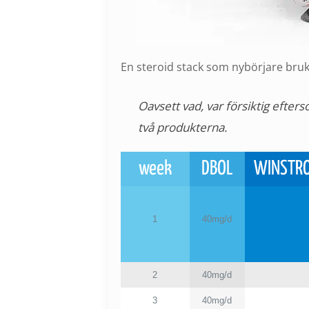
En steroid stack som nybörjare bruka
Oavsett vad, var försiktig efte
två produkterna.
week
DBOL
WINSTR
1
40mg/d
2
40mg/d
3
40mg/d