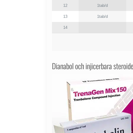
12
1tab/d
13
1tab/d
14
Dianabol och injicerbara steroi