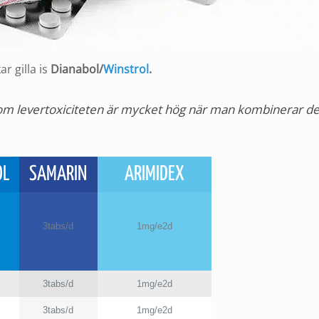
r gilla is
Dianabol/
Winstrol
.
rsom levertoxiciteten är mycket hög när man kombinerar d
OL
SAMARIN
ARIMIDEX
3tabs/d
1mg/e2d
3tabs/d
1mg/e2d
3tabs/d
1mg/e2d