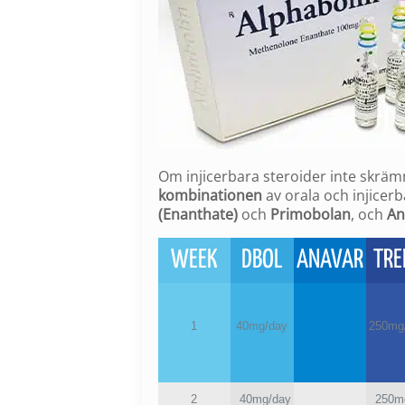
Om injicerbara steroider inte skrämm
kombinationen
av orala och injicerb
(Enanthate)
och
Primobolan
, och
An
WEEK
DBOL
ANAVAR
TRE
1
40mg/day
250mg
2
40mg/day
250m