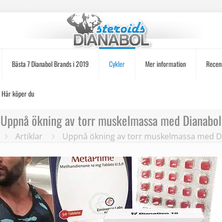
Bästa 7 Dianabol Brands i 2019
Cykler
Mer information
Recen
Här köper du
Uppnå ökning av torr muskelmassa med Dianabol
Artiklar
Uppnå ökning av torr muskelmassa med D