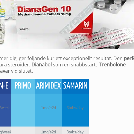
er dig, ger följande kur ett exceptionellt resultat. Den
perf
ara steroider:
Dianabol
som en snabbstart,
Trenbolone
avar
vid slutet.
N-E
PRIMO
ARIMIDEX
SAMARIN
/week
1mg/e2d
3tabs/day
g/week
1mg/e2d
3tabs/day