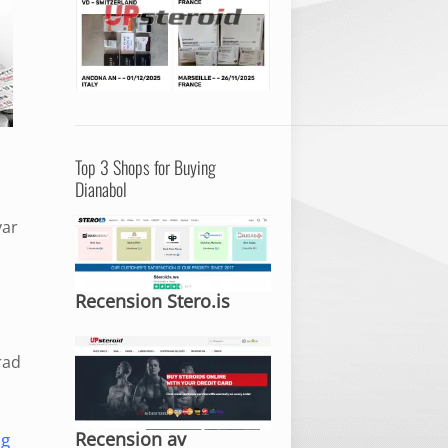
Top 3 Shops for Buying
Dianabol
var
Recension Stero.is
rad
Recension av
ig