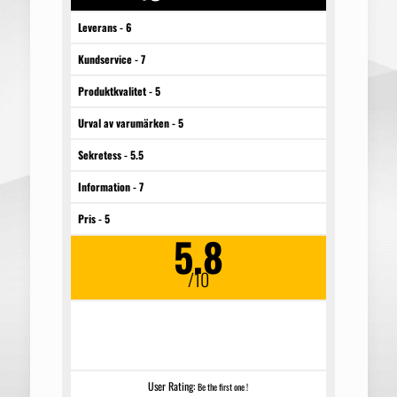
Leverans - 6
Kundservice - 7
Produktkvalitet - 5
Urval av varumärken - 5
Sekretess - 5.5
Information - 7
Pris - 5
5.8
/10
mymusclehouse.com är en webbplats som har funnits
i flera år och säljer steroider och har sin plats inom
försäljning.
User Rating:
Be the first one !