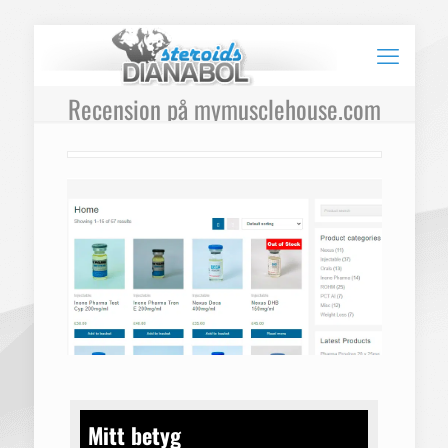
Recension på mymusclehouse.com
Mitt betyg