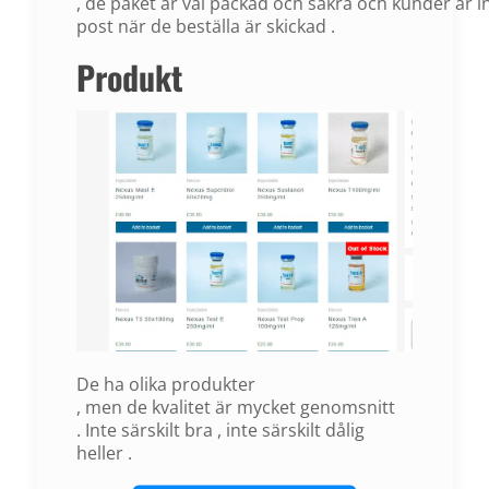
,
de
paket
är
väl
packad
och
säkra
och
kunder
är
i
post
när
de
beställa
är
skickad
.
Produkt
De
ha
olika
produkter
,
men
de
kvalitet
är
mycket
genomsnitt
.
Inte
särskilt
bra
,
inte
särskilt
dålig
heller
.