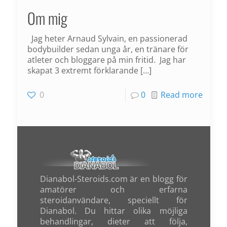
Om mig
Jag heter Arnaud Sylvain, en passionerad
bodybuilder sedan unga år, en tränare för
atleter och bloggare på min fritid. Jag har
skapat 3 extremt förklarande
[…]
0
0
Read more
Dianabol-Steroids.com är en blogg för
amatörer och erfarna
steroidanvändare, speciellt för
Dianabol. Du hittar olika möjliga
behandlingar, dieter att följa,